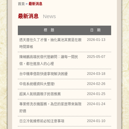
首頁
>
最新消息
最新消息
News
標題
日期
2026-01-13
透天厝住久了才懂，抽化糞池其實是在跟
時間算帳
2025-05-07
陳緒鵬高雄民宿代管顧問：讓每一間民
宿，都住進旅人的心裡
2024-03-18
台中機車借款快速拿現解決困擾
2024-02-26
中島系統櫃資料大整理!
2024-01-25
超美人氣桃園親子民宿推薦
2024-01-24
專業修洗衣機服務，為您的家居帶來無限
舒適
2024-01-10
日立冷氣維修前必知注意事項