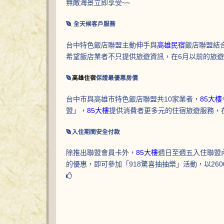
無敵海景立即享受~~
全天候客戶服務
台中特色飯店聯盟主動伸手與
高雄民宿
飯店聯盟結
希望飯店業者不只提供旅遊資訊，在6月以前的旅
高雄住宿
保證最優惠房價
台中市與高雄市特色飯店聯盟共10家業者，
85大樓
盟」，
85大樓
提供消費者更多元的住宿旅遊服務，
入住期間安全付款
除推出聯盟會員卡外，
85大樓
週日至週五入住聯盟
的優惠，即可參加「918驚喜抽抽樂」活動，以260