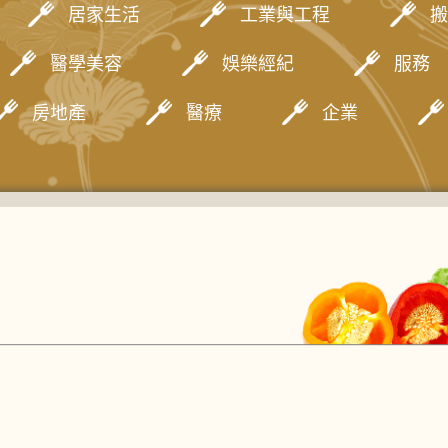
居家生活
工業與工程
搬
醫學美容
娛樂經紀
服務
房地產
醫療
企業