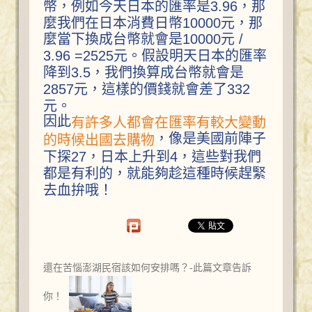
幣，例如今天日本的匯率是3.96，那
麼我們在日本消費日幣10000元，那
麼當下換成台幣就會是10000元 /
3.96 =2525元。假設明天日本的匯率
降到3.5，我們換算成台幣就會是
2857元，這樣的價錢就會差了332
元。
因此
有許多人都會在匯率有較大變動
，像是美國前陣子
的時候出國去購物
下探27，日本上升到4，這些對我們
都是有利的，就能夠趁這種時候趕緊
去血拚哦！
還在苦惱澎湖民宿該如何安排嗎？-此篇文章告訴
你！