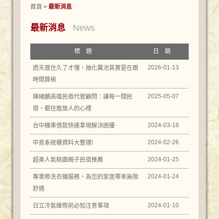
首頁
>
最新消息
最新消息
News
標題
日期
2026-01-13
透天厝住久了才懂，抽化糞池其實是在跟
時間算帳
2025-05-07
陳緒鵬高雄民宿代管顧問：讓每一間民
宿，都住進旅人的心裡
2024-03-18
台中機車借款快速拿現解決困擾
2024-02-26
中島系統櫃資料大整理!
2024-01-25
超美人氣桃園親子民宿推薦
2024-01-24
專業修洗衣機服務，為您的家居帶來無限
舒適
2024-01-10
日立冷氣維修前必知注意事項