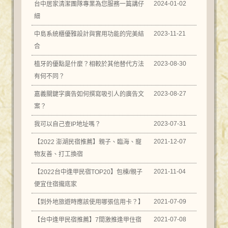
2024-01-02
台中居家清潔團隊專業為您服務一篇講仔
細
2023-11-21
中島系統櫃優雅設計與實用功能的完美結
合
2023-08-30
植牙的優點是什麼？相較於其他替代方法
有何不同？
2023-08-27
嘉義關鍵字廣告如何撰寫吸引人的廣告文
案？
2023-07-31
我可以自己查IP地址嗎？
2021-12-07
【2022 澎湖民宿推薦】親子、臨海、寵
物友善、打工換宿
2021-11-04
【2022台中逢甲民宿TOP20】包棟/親子
便宜住宿攏底家
2021-07-09
【到外地旅遊時應該使用哪張信用卡？】
2021-07-08
【台中逢甲民宿推薦】7間激推逢甲住宿